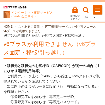
インターネット
接続サービス
αWeb 会員サイト
環境設定
検索
メニュー
ログイン
HOME
よくあるご質問
FTTH接続サービス：v6プラスコース
v6プラスが利用できません
v6プラスが利用できません（v6プラス固定・移転/引っ越し）
v6プラスが利用できません（v6プラ
ス固定・移転/引っ越し）
・移転元と移転先のお客様ID（CAF/COP）が同一の場合（主
にひかり電話利用時等）
ご利用のルータ上に「240b:」から始まるIPv6アドレスが取
得されているかを確認してください。
次に以下の２つがルータに設定され、有効になっているか
を確認ください。
①登録完了のお知らせ「再設定ユーザID」
②登録完了のお知らせ「再設定パスワード」