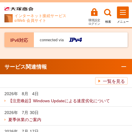
インターネット
接続サービス
αWeb 会員サイト
環境設定
検索
メニュー
ログイン
connected via
IPv6対応
サービス関連情報
一覧を見る
2026年
8
月
4
日
【注意喚起】Windows Updateによる速度劣化について
2026年
7
月
30
日
夏季休業のご案内
2026年
7
月
17
日