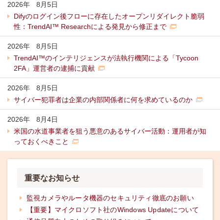
2026年
8
月
5日
Difyのログイン後フローに存在したオープンリダイレクト脆弱
性：TrendAI™ Researchによる発見から修正まで
2026年
8
月
5日
TrendAI™のインテリジェンスが法執行機関による「Tycoon
2FA」運営者の逮捕に貢献
2026年
8
月
5日
サイバー犯罪者は企業の内部関係者に何を求めているのか
2026年
8
月
4日
米国の水道事業者を狙う悪意のあるサイバー活動：運用者が知
っておくべきこと
重要なお知らせ
監視カメラやルータ機器のセキュリティ徹底のお願い
【重要】マイクロソフト社のWindows Updateについて