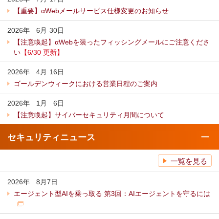
【重要】αWebメールサービス仕様変更のお知らせ
2026年
6
月
30
日
【注意喚起】αWebを装ったフィッシングメールにご注意くださ
い
【6/30 更新】
2026年
4
月
16
日
ゴールデンウィークにおける営業日程のご案内
2026年
1
月
6
日
【注意喚起】サイバーセキュリティ月間について
セキュリティニュース
一覧を見る
2026年
8
月
7日
エージェント型AIを乗っ取る 第3回：AIエージェントを守るには