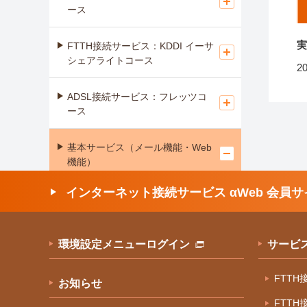
ース
実
FTTH接続サービス：KDDI イーサ
シェアライトコース
2
ADSL接続サービス：フレッツコ
ース
基本サービス（メール機能・Web
機能）
インターネット接続サービス αWeb 会員サ
障害情報
メンテナンス情報
環境設定メニューログイン
サービ
迷惑メール検知サービス
FTT
お知らせ
αWebフォン
FTT