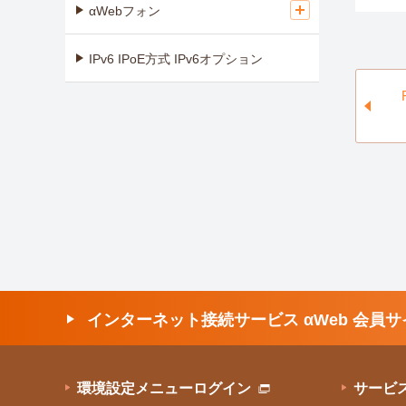
αWebフォン
IPv6 IPoE方式 IPv6オプション
インターネット接続サービス αWeb 会員サ
環境設定メニューログイン
サービ